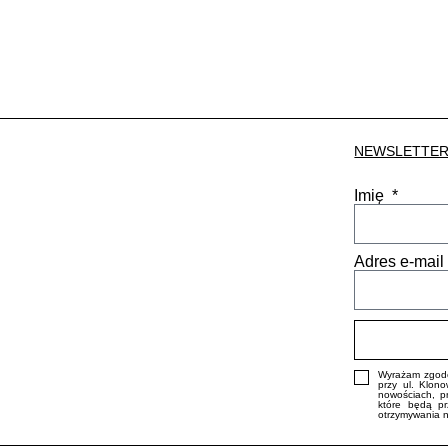
NEWSLETTE
Imię
Adres e-mai
Wyrażam zgodę
przy ul. Klon
nowościach, p
które będą pr
otrzymywania n