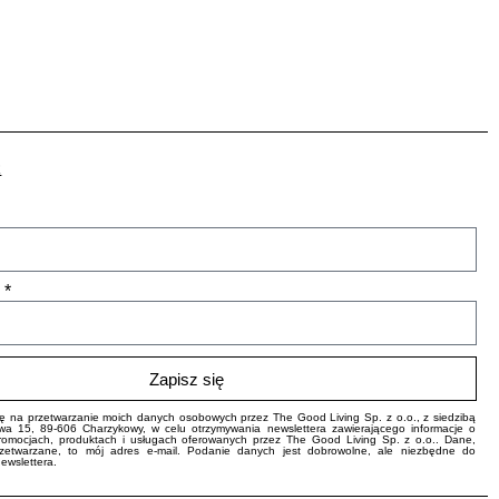
R
l
Zapisz się
 na przetwarzanie moich danych osobowych przez The Good Living Sp. z o.o., z siedzibą
owa 15, 89-606 Charzykowy, w celu otrzymywania newslettera zawierającego informacje o
romocjach, produktach i usługach oferowanych przez The Good Living Sp. z o.o.. Dane,
zetwarzane, to mój adres e-mail. Podanie danych jest dobrowolne, ale niezbędne do
ewslettera.